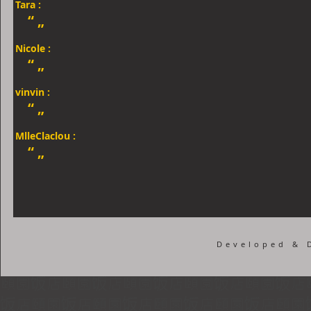
Tara :
“
„
Nicole :
“
„
vinvin :
“
„
MlleClaclou :
“
„
Developed & 